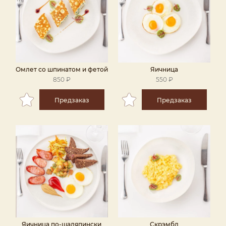
Омлет со шпинатом и фетой
Яичница
850 ₽
550 ₽
Предзаказ
Предзаказ
Яичница по-шаляпински
Скрэмбл