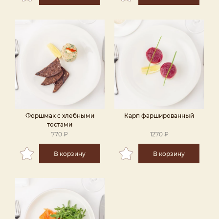
Форшмак с хлебными
Карп фаршированный
тостами
770 ₽
1270 ₽
В корзину
В корзину