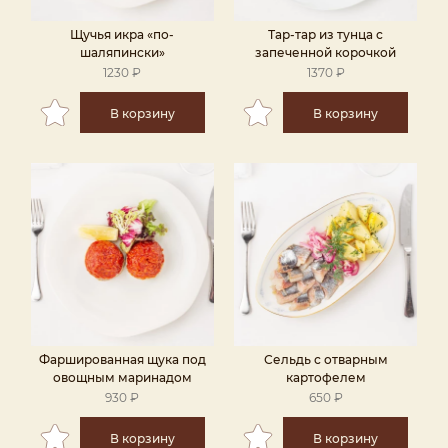
Щучья икра «по-
Тар-тар из тунца с
шаляпински»
запеченной корочкой
1230 ₽
1370 ₽
В корзину
В корзину
Фаршированная щука под
Сельдь с отварным
овощным маринадом
картофелем
930 ₽
650 ₽
В корзину
В корзину