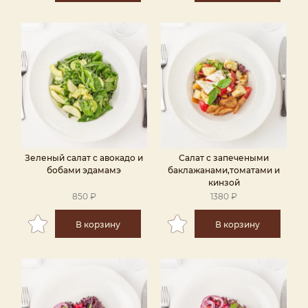
Зеленый салат с авокадо и
Салат с запечеными
бобами эдамамэ
баклажанами,томатами и
кинзой
850 ₽
1380 ₽
В корзину
В корзину