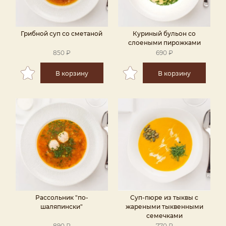
Грибной суп со сметаной
Куриный бульон со
слоеными пирожками
850 ₽
690 ₽
В корзину
В корзину
Рассольник "по-
Суп-пюре из тыквы с
шаляпински"
жареными тыквенными
семечками
890 ₽
770 ₽